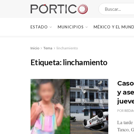
ESTADO
MUNICIPIOS
MÉXICO Y EL MUN
Inicio
Tema
linchamiento
Etiqueta:
linchamiento
Caso
y as
juev
POR
REDA
La tarde
Taxco, Gu