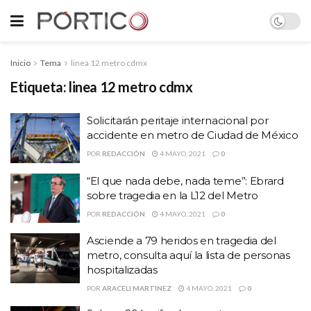
Inicio
Tema
linea 12 metro cdmx
Etiqueta:
linea 12 metro cdmx
Solicitarán peritaje internacional por
accidente en metro de Ciudad de México
POR
REDACCIÓN
4 MAYO, 2021
0
“El que nada debe, nada teme”: Ebrard
sobre tragedia en la L12 del Metro
POR
REDACCIÓN
4 MAYO, 2021
0
Asciende a 79 heridos en tragedia del
metro, consulta aquí la lista de personas
hospitalizadas
POR
ARACELI MARTINEZ
4 MAYO, 2021
0