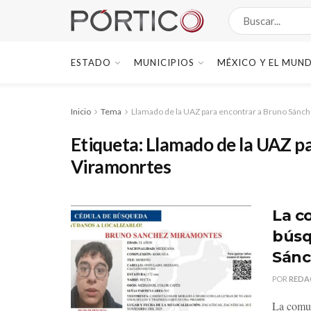
ESTADO
MUNICIPIOS
MÉXICO Y EL MUN
Inicio
Tema
Llamado de la UAZ para encontrar a Bruno Sánc
Etiqueta:
Llamado de la UAZ p
Viramonrtes
La c
búsq
Sánc
POR
REDA
La comun