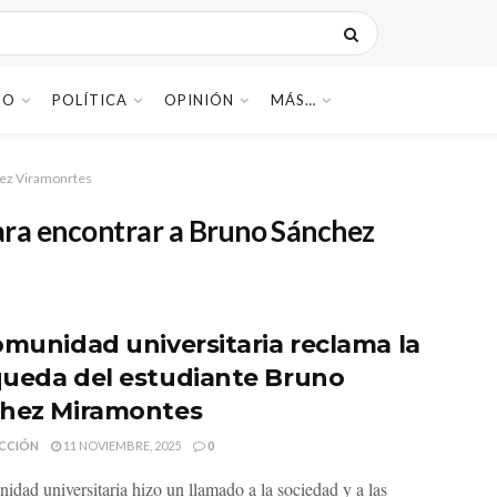
DO
POLÍTICA
OPINIÓN
MÁS…
hez Viramonrtes
ara encontrar a Bruno Sánchez
omunidad universitaria reclama la
ueda del estudiante Bruno
hez Miramontes
CCIÓN
11 NOVIEMBRE, 2025
0
idad universitaria hizo un llamado a la sociedad y a las