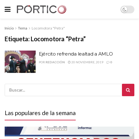
Inicio
Tema
Locomotora "Petra"
Etiqueta:
Locomotora “Petra”
Ejército refrenda lealtad a AMLO
POR
REDACCIÓN
20 NOVIEMBRE, 2019
0
Las populares de la semana