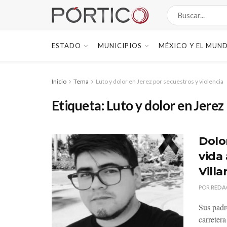
ESTADO
MUNICIPIOS
MÉXICO Y EL MUN
Inicio
Tema
Luto y dolor en Jerez por secuestros y violencia
Etiqueta:
Luto y dolor en Jerez
Dolo
vida
Vill
POR
REDA
Sus padr
carretera