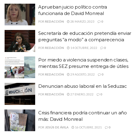
Aprueban juicio político contra
funcionaria de David Monreal
POR
REDACCIÓN
28 MARZO, 2023
0
Secretaría de educación pretendía enviar
preguntas “a modo” a comparecencia
POR
REDACCIÓN
14 OCTUBRE, 2022
0
Por miedo a violencia suspenden clases,
mientras SEZ presume entrega de útiles
POR
REDACCIÓN
29 AGOSTO, 2022
0
Denuncian abuso laboral en la Seduzac
POR
REDACCIÓN
27 ENERO, 2022
0
Crisis financiera podría continuar un año
más: David Monreal
POR
JESÚS DE ÁVILA
16 OCTUBRE, 2021
0