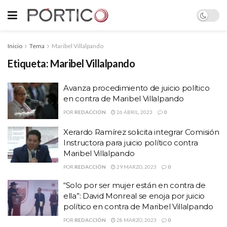
Inicio
Tema
Maribel Villalpando
Etiqueta:
Maribel Villalpando
Avanza procedimiento de juicio político
en contra de Maribel Villalpando
POR
REDACCIÓN
26 ABRIL, 2023
0
Xerardo Ramírez solicita integrar Comisión
Instructora para juicio político contra
Maribel Villalpando
POR
REDACCIÓN
29 MARZO, 2023
0
“Solo por ser mujer están en contra de
ella”: David Monreal se enoja por juicio
político en contra de Maribel Villalpando
POR
REDACCIÓN
28 MARZO, 2023
0