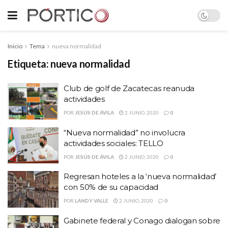
Inicio
Tema
nueva normalidad
Etiqueta:
nueva normalidad
Club de golf de Zacatecas reanuda
actividades
POR
JESÚS DE ÁVILA
2 JUNIO, 2020
0
“Nueva normalidad” no involucra
actividades sociales: TELLO
POR
JESÚS DE ÁVILA
2 JUNIO, 2020
0
Regresan hoteles a la ‘nueva normalidad’
con 50% de su capacidad
POR
LANDY VALLE
2 JUNIO, 2020
0
Gabinete federal y Conago dialogan sobre