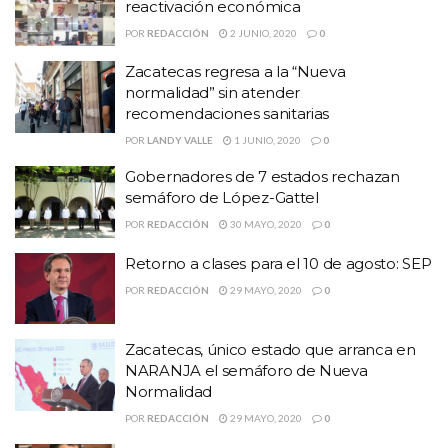
reactivación económica
POR
REDACCIÓN
2 JUNIO, 2020
0
Zacatecas regresa a la “Nueva
normalidad” sin atender
recomendaciones sanitarias
POR
LANDY VALLE
1 JUNIO, 2020
0
Gobernadores de 7 estados rechazan
semáforo de López-Gattel
POR
REDACCIÓN
30 MAYO, 2020
0
Retorno a clases para el 10 de agosto: SEP
POR
REDACCIÓN
29 MAYO, 2020
0
Zacatecas, único estado que arranca en
NARANJA el semáforo de Nueva
Normalidad
POR
REDACCIÓN
29 MAYO, 2020
0