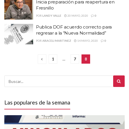
Inicia preparación para reapertura en
Fresnillo
POR
LANDY VALLE
20 MAYO, 2020
0
Publica DOF acuerdo correcto para
regresar a la “Nueva Normalidad”
POR
ARACELI MARTINEZ
14 MAYO, 2020
0
1
…
7
8
Las populares de la semana