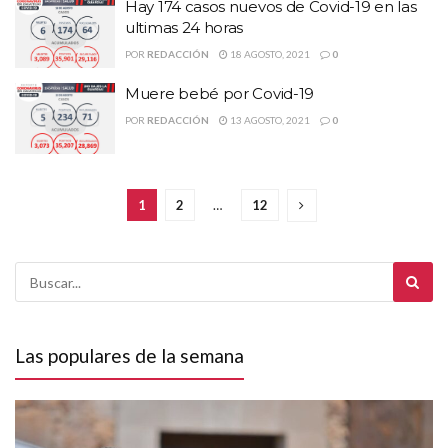
Hay 174 casos nuevos de Covid-19 en las
ultimas 24 horas
POR
REDACCIÓN
18 AGOSTO, 2021
0
Muere bebé por Covid-19
POR
REDACCIÓN
13 AGOSTO, 2021
0
1
2
…
12
Las populares de la semana