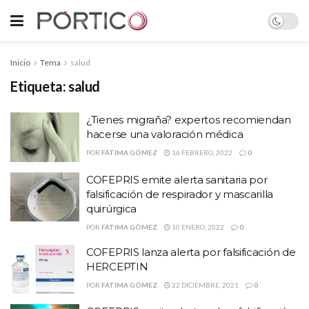
Inicio
Tema
salud
Etiqueta:
salud
¿Tienes migraña? expertos recomiendan
hacerse una valoración médica
POR
FÁTIMA GÓMEZ
16 FEBRERO, 2022
0
COFEPRIS emite alerta sanitaria por
falsificación de respirador y mascarilla
quirúrgica
POR
FÁTIMA GÓMEZ
10 ENERO, 2022
0
COFEPRIS lanza alerta por falsificación de
HERCEPTIN
POR
FÁTIMA GÓMEZ
22 DICIEMBRE, 2021
0