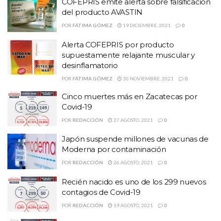
COFEPRIS emite alerta sobre falsificación
del producto AVASTIN
POR
FÁTIMA GÓMEZ
19 DICIEMBRE, 2021
0
Alerta COFEPRIS por producto
supuestamente relajante muscular y
desinflamatorio
POR
FÁTIMA GÓMEZ
30 NOVIEMBRE, 2021
0
Cinco muertes más en Zacatecas por
Covid-19
POR
REDACCIÓN
27 AGOSTO, 2021
0
Japón suspende millones de vacunas de
Moderna por contaminación
POR
REDACCIÓN
26 AGOSTO, 2021
0
Recién nacido es uno de los 299 nuevos
contagios de Covid-19
POR
REDACCIÓN
19 AGOSTO, 2021
0