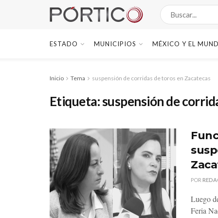
ESTADO
MUNICIPIOS
MÉXICO Y EL MUN
Inicio
Tema
suspensión de corridas de toros en Zacatecas
Etiqueta:
suspensión de corrid
Func
susp
Zaca
POR
REDA
Luego de
Feria Na