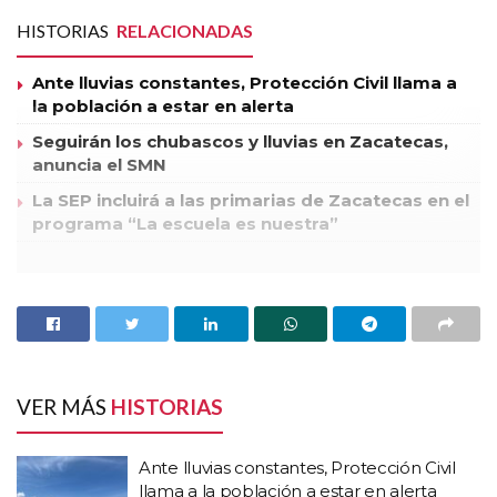
HISTORIAS
RELACIONADAS
Ante lluvias constantes, Protección Civil llama a
la población a estar en alerta
Seguirán los chubascos y lluvias en Zacatecas,
anuncia el SMN
La SEP incluirá a las primarias de Zacatecas en el
programa “La escuela es nuestra”
Mauricio Maldonado sostenía un megáfono con el que hacía
una serie de denuncias en contra de Efraín Arteaga a quien
calificó de defraudador y embustero, ante la mirada atónita
de una treintena de ancianos braceros que seguían a ambos
dirigentes.
VER MÁS
HISTORIAS
Iracundo por los epítetos lanzados en su contra delante de
sus seguidores, Efraín Arteaga intentó quitarle el megáfono a
Ante lluvias constantes, Protección Civil
Mauricio Maldonado, pero cuando estaba cerca de él, recibió
llama a la población a estar en alerta