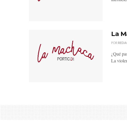
La M
POR
REDA
¿Qué pas
La violen