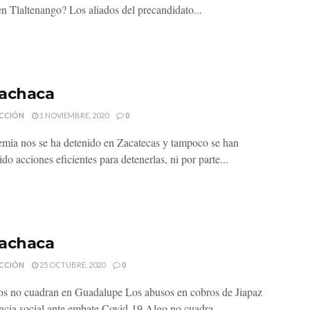
en Tlaltenango? Los aliados del precandidato...
achaca
CCIÓN
1 NOVIEMBRE, 2020
0
mia nos se ha detenido en Zacatecas y tampoco se han
o acciones eficientes para detenerlas, ni por parte...
achaca
CCIÓN
25 OCTUBRE, 2020
0
os no cuadran en Guadalupe Los abusos en cobros de Jiapaz
ncia social ante embate Covid-19 Algo no cuadra...