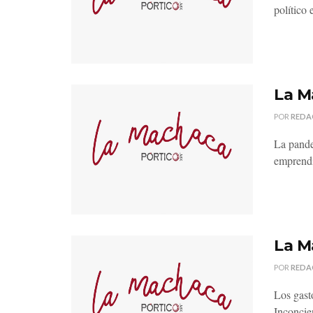
político 
La M
POR
REDA
La pande
emprendid
La M
POR
REDA
Los gast
Inconcie