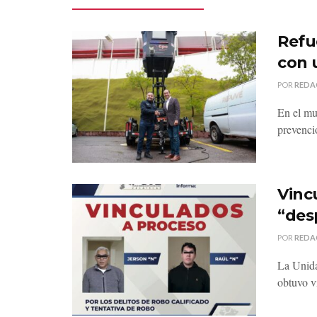
Refu
con 
POR
REDA
En el mu
prevenci
Vinc
“des
POR
REDA
La Unida
obtuvo v