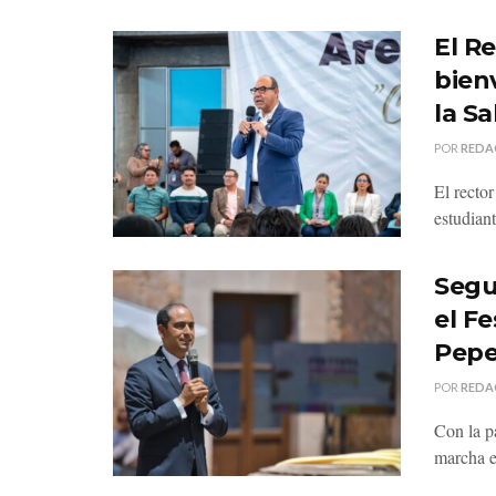
El R
bien
la S
POR
REDA
El recto
estudiant
Segu
el Fe
Pepe
POR
REDA
Con la pa
marcha e