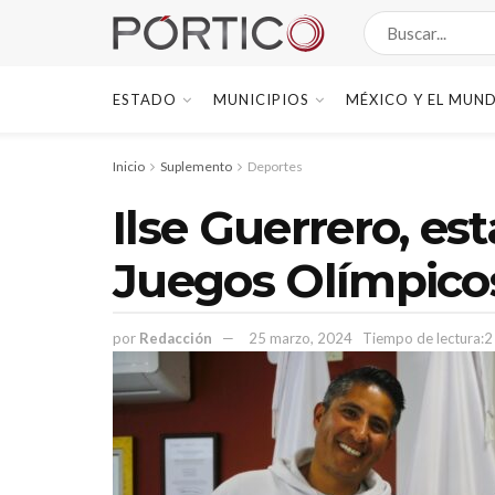
ESTADO
MUNICIPIOS
MÉXICO Y EL MUN
Inicio
Suplemento
Deportes
Ilse Guerrero, est
Juegos Olímpicos
por
Redacción
25 marzo, 2024
Tiempo de lectura:2