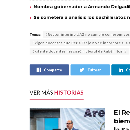
Nombra gobernador a Armando Delgadill
Se someterá a análisis los bachilleratos m
Temas:
#Rector interino UAZ no cumple compromisos
Exigen docentes que Perla Trejo no se incorpore a la
Exitente docentes rescisión laboral de Rubén Ibarra
Comparte
Tuitear
C
VER MÁS
HISTORIAS
El R
bien
la S