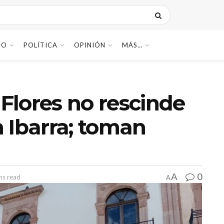
DO
POLÍTICA
OPINIÓN
MÁS…
Flores no rescinde
 Ibarra; toman
0
A
ns read
A