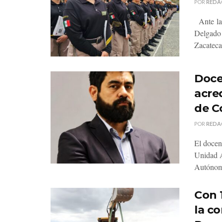
POR
REDA
Ante la 
Delgado C
Zacatecas
Doce
acre
de C
POR
REDA
El docen
Unidad A
Autónom
Con 
la c