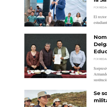
POR
REDA
El recto
estudiant
Nomb
Delg
Educ
POR
REDA
Sorpresi
Armando 
sustituci
Se so
milit