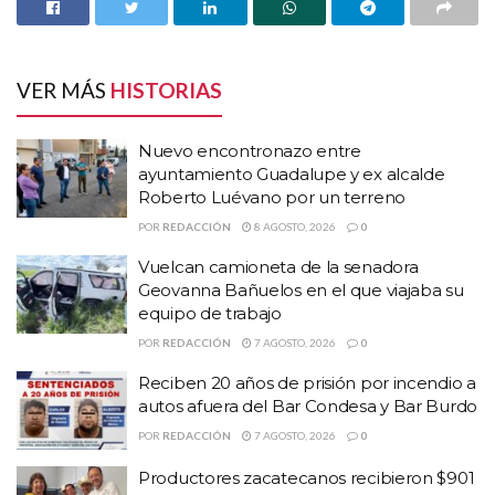
de la carpeta 6366/2018, por el delito ya mencionado, carpeta que
data del año 2018.
En un video publicado en su red social de Faceboock el ex
VER MÁS
HISTORIAS
mandatario estatal Miguel Alonso Reyes afirma que David
Monreal Miente y que sus declaraciones son dolosas,
Nuevo encontronazo entre
irresponsables y falsas respecto al sector educativo.
ayuntamiento Guadalupe y ex alcalde
Roberto Luévano por un terreno
HISTORIAS
RELACIONADAS
POR
REDACCIÓN
8 AGOSTO, 2026
0
Vuelcan camioneta de la senadora
Nuevo encontronazo entre ayuntamiento
Geovanna Bañuelos en el que viajaba su
Guadalupe y ex alcalde Roberto Luévano por un
equipo de trabajo
terreno
POR
REDACCIÓN
7 AGOSTO, 2026
0
Vuelcan camioneta de la senadora Geovanna
Reciben 20 años de prisión por incendio a
Bañuelos en el que viajaba su equipo de trabajo
autos afuera del Bar Condesa y Bar Burdo
Reciben 20 años de prisión por incendio a autos
POR
REDACCIÓN
7 AGOSTO, 2026
0
afuera del Bar Condesa y Bar Burdo
Productores zacatecanos recibieron $901