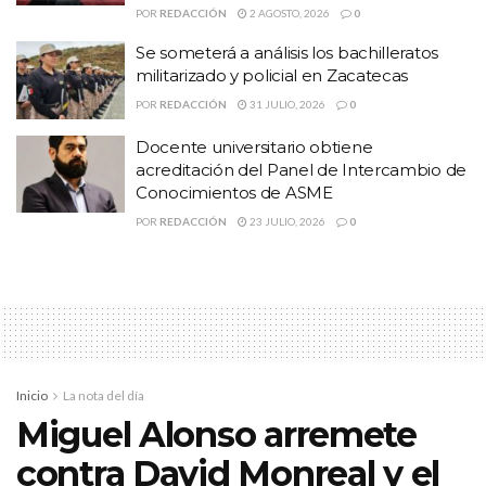
penal en su contra, el cual tendrá efecto hasta que se resuelva el
POR
REDACCIÓN
2 AGOSTO, 2026
0
amparo interpuesto.
Se someterá a análisis los bachilleratos
militarizado y policial en Zacatecas
Temas:
Lo Mas Destacado
POR
REDACCIÓN
31 JULIO, 2026
0
Obtiene Jenny González suspensión del juicio penal en su
contra
Docente universitario obtiene
acreditación del Panel de Intercambio de
Conocimientos de ASME
POR
REDACCIÓN
23 JULIO, 2026
0
Inicio
La nota del día
Miguel Alonso arremete
contra David Monreal y el