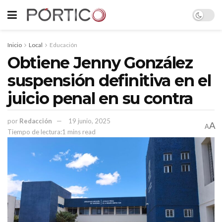
Inicio
Local
Educación
Obtiene Jenny González
suspensión definitiva en el
juicio penal en su contra
por
Redacción
19 junio, 2025
A
A
Tiempo de lectura:1 mins read