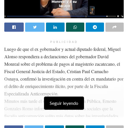
PUBLICIDAD
Luego de que el ex gobernador y actual diputado federal, Miguel
Alonso respondiera a declaraciones del gobernador David
Monreal sobre el problema de pagos al magisterio zacatecano, el
Fiscal General Justicia del Estado, Cristian Paul Camacho
Osnaya, confirmó la investigación en contra del ex mandatario por
el delito de enriquecimiento ilícito, por parte de la Fiscalía
Especializada Anticorrupción.
Minutos más tarde el secretario de la Función Pública, Ernesto
Seguir leyendo
Gonzales Romo informó a través de sus redes sociales que la
fiscalía anticorrupción solito más datos sobre las irregularidades
patrimoniales del exgobernador Miguel Alonso Reyes, como parte