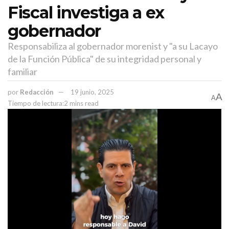
Fiscal investiga a ex
gobernador
Responsabiliza al gobernador morenist y "a su Lacayo
de la Función Pública" de su integridad personal y
familiar
por
Redacción
19 junio, 2025
A
A
Tiempo de lectura:2 mins read