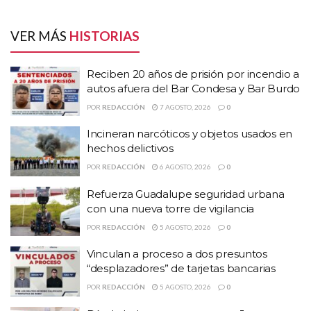
VER MÁS
HISTORIAS
Reciben 20 años de prisión por incendio a
autos afuera del Bar Condesa y Bar Burdo
POR
REDACCIÓN
7 AGOSTO, 2026
0
Incineran narcóticos y objetos usados en
hechos delictivos
POR
REDACCIÓN
6 AGOSTO, 2026
0
Refuerza Guadalupe seguridad urbana
con una nueva torre de vigilancia
POR
REDACCIÓN
5 AGOSTO, 2026
0
Vinculan a proceso a dos presuntos
“desplazadores” de tarjetas bancarias
POR
REDACCIÓN
5 AGOSTO, 2026
0
A través de un vídeo en sus redes sociales, las madres buscadoras