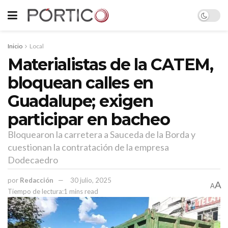
Inicio
Local
Materialistas de la CATEM,
bloquean calles en
Guadalupe; exigen
participar en bacheo
Bloquearon la carretera a Sauceda de la Borda y
cuestionan la contratación de la empresa
Dodecaedro
por
Redacción
30 julio, 2025
A
A
Tiempo de lectura:1 mins read