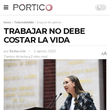
Inicio
Tinta Indeleble
Espacio de opinión
TRABAJAR NO DEBE
COSTAR LA VIDA
por
Redacción
1 agosto, 2025
A
A
Tiempo de lectura:2 mins read