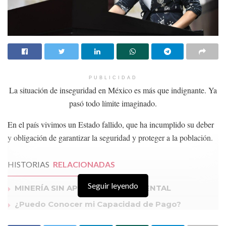
PUBLICIDAD
La situación de inseguridad en México es más que indignante. Ya
pasó todo límite imaginado.
En el país vivimos un Estado fallido, que ha incumplido su deber
y obligación de garantizar la seguridad y proteger a la población.
HISTORIAS
RELACIONADAS
Seguir leyendo
MINERÍA SIN APOYO GUBERNAMENTAL
¿Puedo Conocer mi Capacidad de Pago?
El Gobierno quiere protegernos hasta de las