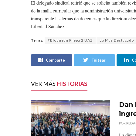
El delegado sindical refirió que se solicita también rev
de la malla curricular que la administración universita
transparente las ternas de docentes que la directora el
Libertad Sánchez .
Temas:
#Bloquean Prepa 2 UAZ
Lo Mas Destacado
Comparte
Tuitear
C
VER MÁS
HISTORIAS
Dan 
ingr
POR
REDA
La direc