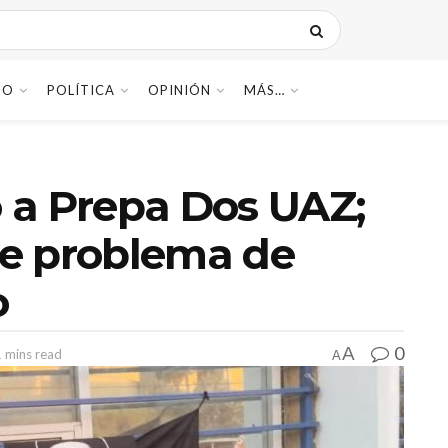
DO
POLÍTICA
OPINIÓN
MÁS…
 a Prepa Dos UAZ;
e problema de
o
0
A
1 mins read
A