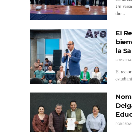
Universi
dio...
El R
bien
la S
POR
REDA
El recto
estudiant
Nomb
Delg
Educ
POR
REDA