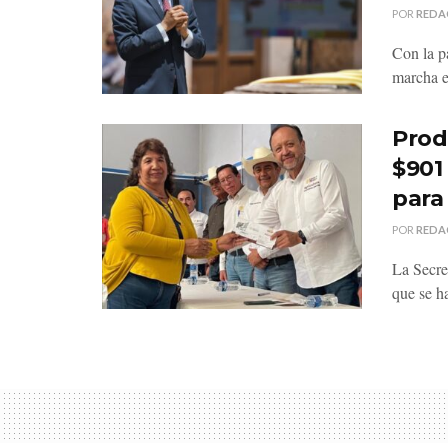
POR
REDA
Con la pa
marcha e
Prod
$901
para
POR
REDA
La Secre
que se h