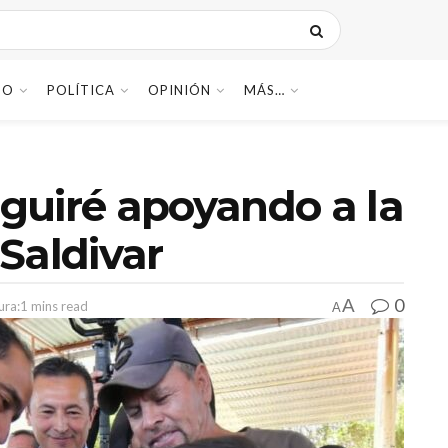
DO
POLÍTICA
OPINIÓN
MÁS…
guiré apoyando a la
Saldivar
0
A
ura:1 mins read
A