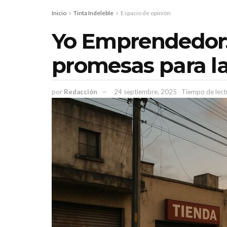
Inicio
Tinta Indeleble
Espacio de opinión
Yo Emprendedor: 
promesas para l
por
Redacción
24 septiembre, 2025
Tiempo de lect