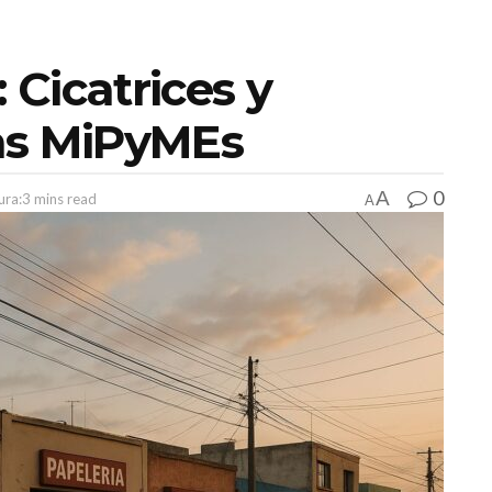
Cicatrices y
as MiPyMEs
0
A
ura:3 mins read
A