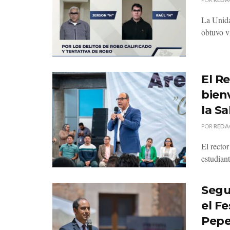
La Unida
obtuvo v
El R
bien
la S
POR
REDA
El recto
estudiant
Segu
el Fe
Pepe