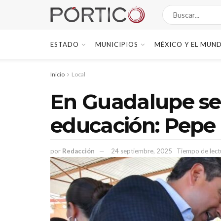
ESTADO
MUNICIPIOS
MÉXICO Y EL MUN
Inicio
Local
En Guadalupe se
educación: Pepe 
por
Redacción
24 septiembre, 2025
Tiempo de lect