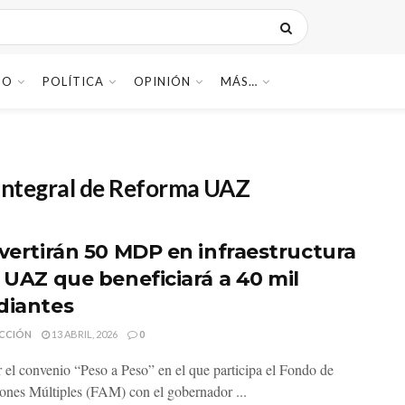
DO
POLÍTICA
OPINIÓN
MÁS…
 Integral de Reforma UAZ
nvertirán 50 MDP en infraestructura
a UAZ que beneficiará a 40 mil
diantes
CCIÓN
13 ABRIL, 2026
0
r el convenio “Peso a Peso” en el que participa el Fondo de
ones Múltiples (FAM) con el gobernador ...