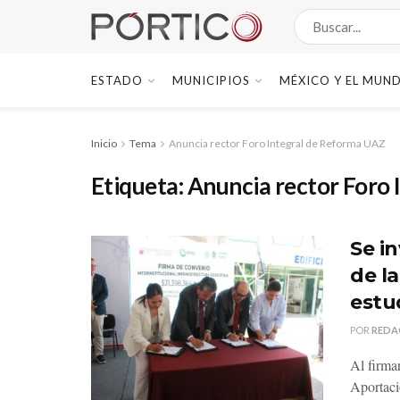
ESTADO
MUNICIPIOS
MÉXICO Y EL MUN
Inicio
Tema
Anuncia rector Foro Integral de Reforma UAZ
Etiqueta:
Anuncia rector Foro
Se i
de l
estu
POR
REDA
Al firma
Aportaci