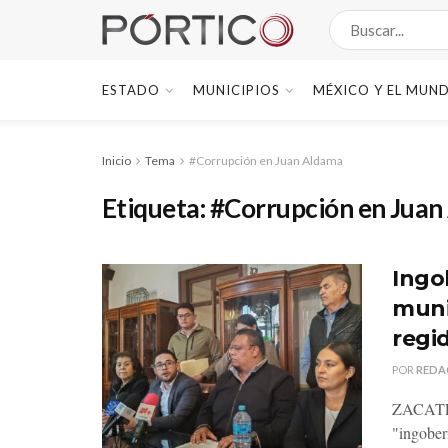
ESTADO
MUNICIPIOS
MÉXICO Y EL MUN
Inicio
Tema
#Corrupción en Juan Aldama
Etiqueta:
#Corrupción en Juan
Ingo
muni
regi
POR
REDA
ZACATEC
"ingober