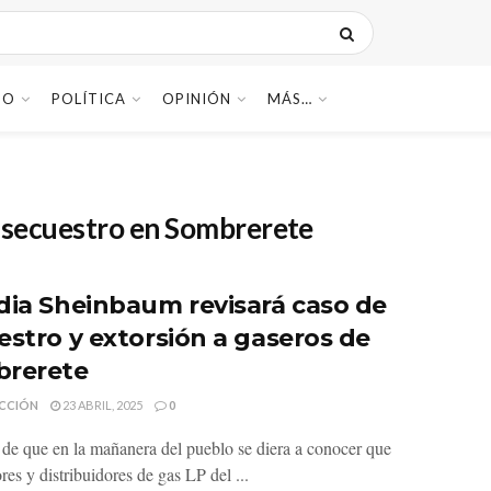
DO
POLÍTICA
OPINIÓN
MÁS…
secuestro en Sombrerete
dia Sheinbaum revisará caso de
estro y extorsión a gaseros de
rerete
CCIÓN
23 ABRIL, 2025
0
de que en la mañanera del pueblo se diera a conocer que
res y distribuidores de gas LP del ...