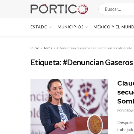
ESTADO
MUNICIPIOS
MÉXICO Y EL MUN
Inicio
Tema
#Denuncian Gaseros secuestro en Sombrerete
Etiqueta:
#Denuncian Gaseros 
Clau
secu
Somb
POR
REDA
Después 
trabajado