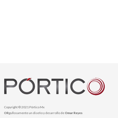
Copyright © 2021 Pórtico Mx
OR
gullosamente un diseño y desarrollo de
Omar Reyes