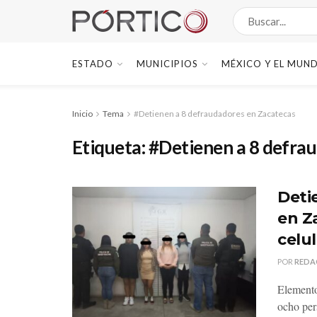
ESTADO
MUNICIPIOS
MÉXICO Y EL MUN
Inicio
Tema
#Detienen a 8 defraudadores en Zacatecas
Etiqueta:
#Detienen a 8 defra
Deti
en Z
celu
POR
REDA
Elemento
ocho per