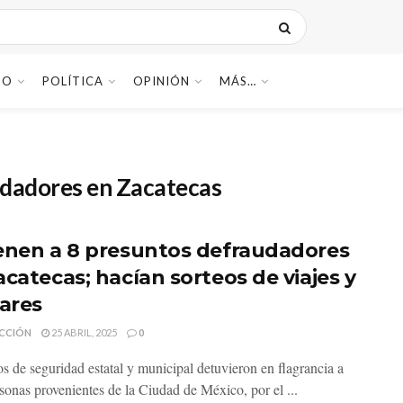
DO
POLÍTICA
OPINIÓN
MÁS…
udadores en Zacatecas
enen a 8 presuntos defraudadores
acatecas; hacían sorteos de viajes y
lares
CCIÓN
25 ABRIL, 2025
0
s de seguridad estatal y municipal detuvieron en flagrancia a
sonas provenientes de la Ciudad de México, por el ...