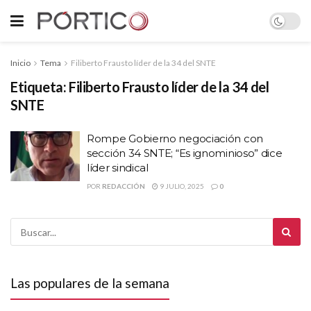
Inicio
Tema
Filiberto Frausto líder de la 34 del SNTE
Etiqueta:
Filiberto Frausto líder de la 34 del
SNTE
Rompe Gobierno negociación con
sección 34 SNTE; “Es ignominioso” dice
líder sindical
POR
REDACCIÓN
9 JULIO, 2025
0
Las populares de la semana