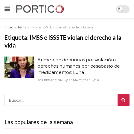
Inicio
Tema
IMSS e ISSSTE violan el derecho a la vida
Etiqueta:
IMSS e ISSSTE violan el derecho a la
vida
Aumentan denuncias por violación a
derechos humanos por desabasto de
medicamentos: Luna
POR
REDACCIÓN
25 MAYO, 2025
0
Las populares de la semana