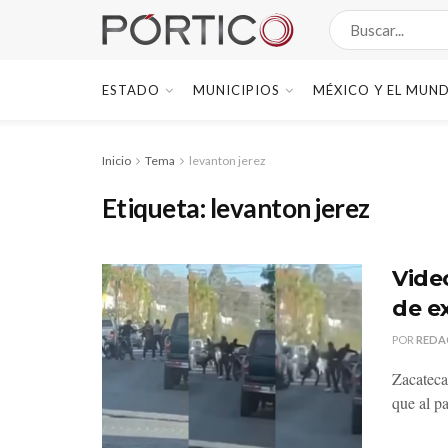
ESTADO
MUNICIPIOS
MÉXICO Y EL MUN
Inicio
Tema
levanton jerez
Etiqueta:
levanton jerez
Vide
de e
POR
REDA
Zacateca
que al pa