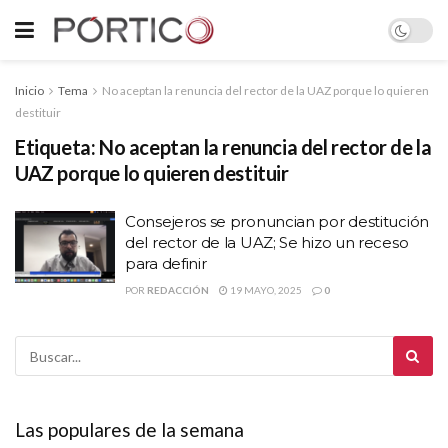
Inicio
Tema
No aceptan la renuncia del rector de la UAZ porque lo quieren
destituir
Etiqueta:
No aceptan la renuncia del rector de la
UAZ porque lo quieren destituir
Consejeros se pronuncian por destitución
del rector de la UAZ; Se hizo un receso
para definir
POR
REDACCIÓN
19 MAYO, 2025
0
Las populares de la semana