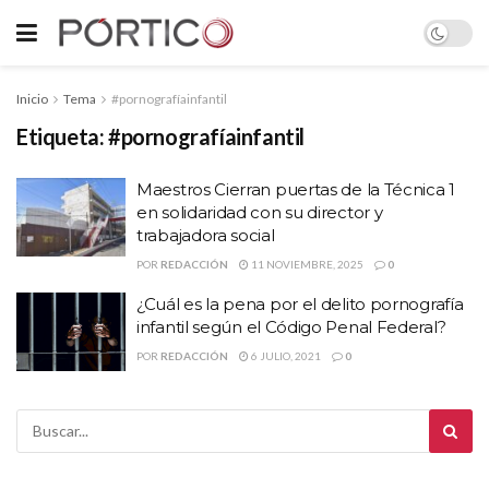
Inicio
Tema
#pornografíainfantil
Etiqueta:
#pornografíainfantil
Maestros Cierran puertas de la Técnica 1
en solidaridad con su director y
trabajadora social
POR
REDACCIÓN
11 NOVIEMBRE, 2025
0
¿Cuál es la pena por el delito pornografía
infantil según el Código Penal Federal?
POR
REDACCIÓN
6 JULIO, 2021
0