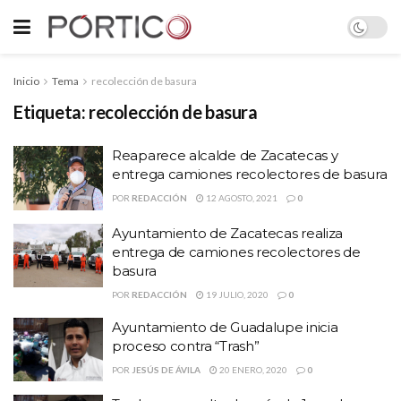
Inicio
Tema
recolección de basura
Etiqueta:
recolección de basura
Reaparece alcalde de Zacatecas y
entrega camiones recolectores de basura
POR
REDACCIÓN
12 AGOSTO, 2021
0
Ayuntamiento de Zacatecas realiza
entrega de camiones recolectores de
basura
POR
REDACCIÓN
19 JULIO, 2020
0
Ayuntamiento de Guadalupe inicia
proceso contra “Trash”
POR
JESÚS DE ÁVILA
20 ENERO, 2020
0