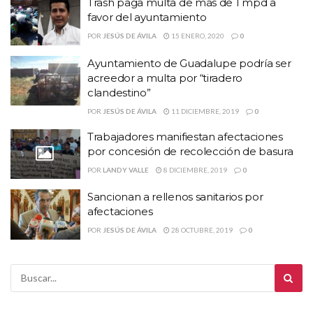
Trash paga multa de más de 1 mpd a
favor del ayuntamiento
POR
JESÚS DE ÁVILA
15 ENERO, 2020
0
Ayuntamiento de Guadalupe podría ser
acreedor a multa por “tiradero
clandestino”
POR
JESÚS DE ÁVILA
11 DICIEMBRE, 2019
0
Trabajadores manifiestan afectaciones
por concesión de recolección de basura
POR
LANDY VALLE
8 DICIEMBRE, 2019
0
Sancionan a rellenos sanitarios por
afectaciones
POR
JESÚS DE ÁVILA
28 OCTUBRE, 2019
0