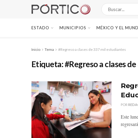
ESTADO
MUNICIPIOS
MÉXICO Y EL MUN
Inicio
Tema
#Regreso a clases de 337 mil estudiantes
Etiqueta:
#Regreso a clases de
Regr
Educ
POR
REDA
Este lun
regresará