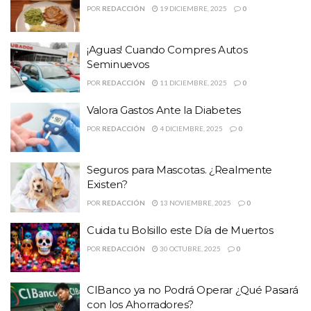
POR
REDACCIÓN
19 DICIEMBRE, 2025
0
¡Aguas! Cuando Compres Autos
Seminuevos
POR
REDACCIÓN
11 DICIEMBRE, 2025
0
Valora Gastos Ante la Diabetes
POR
REDACCIÓN
4 DICIEMBRE, 2025
0
Seguros para Mascotas. ¿Realmente
Existen?
POR
REDACCIÓN
13 NOVIEMBRE, 2025
0
Cuida tu Bolsillo este Día de Muertos
POR
REDACCIÓN
30 OCTUBRE, 2025
0
CIBanco ya no Podrá Operar ¿Qué Pasará
con los Ahorradores?