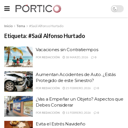
Inicio
Tema
#Saúl Alfonso Hurtado
Etiqueta:
#Saúl Alfonso Hurtado
Vacaciones sin Contratiempos
POR
REDACCIÓN
18 MARZO, 2026
0
Aumentan Accidentes de Auto. ¿Estás
Protegido de este Siniestro?
POR
REDACCIÓN
25 FEBRERO, 2026
0
¿Vas a Empeñar un Objeto? Aspectos que
Debes Considerar
POR
REDACCIÓN
11 FEBRERO, 2026
0
Evita el Estrés Navideño