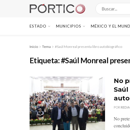
ESTADO
MUNICIPIOS
MÉXICO Y EL MUN
Inicio
Tema
#Saúl Monreal presenta libro autobiográfico
Etiqueta:
#Saúl Monreal presen
No p
Saúl
auto
POR
REDA
No prete
concluido