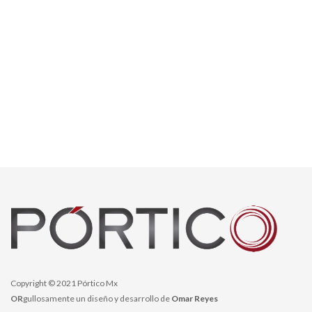
Copyright © 2021 Pórtico Mx
OR
gullosamente un diseño y desarrollo de
Omar Reyes