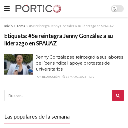
Inicio
Tema
#Se reintegra Jenny González a su liderazgo en SPAUAZ
Etiqueta:
#Se reintegra Jenny González a su
liderazgo en SPAUAZ
Jenny González se reintegró a sus labores
de líder sindical; apoya protestas de
universitarios
POR
REDACCIÓN
19 MAYO, 2025
0
Las populares de la semana