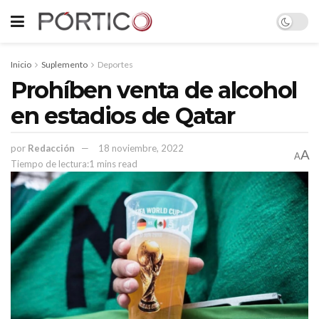
Inicio
Suplemento
Deportes
Prohíben venta de alcohol
en estadios de Qatar
por
Redacción
18 noviembre, 2022
A
A
Tiempo de lectura:1 mins read