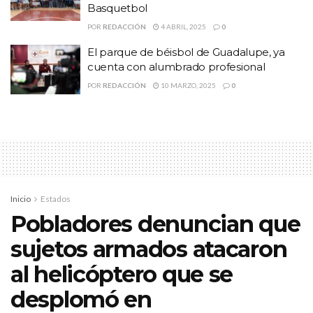
mundial
Prohíben venta de alcohol
Qatar
Zacatecas
Basquetbol
POR
REDACCIÓN
4 ABRIL, 2025
0
El parque de béisbol de Guadalupe, ya
cuenta con alumbrado profesional
POR
REDACCIÓN
10 MARZO, 2025
0
Inicio
Estados
Pobladores denuncian que
sujetos armados atacaron
al helicóptero que se
desplomó en