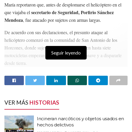
María reportaron que, antes de desplomarse el helicóptero en el
secretario de Seguridad, Porfirio Sánchez
que viajaba el
Mendoza
, fue atacado por sujetos con armas largas.
De acuerdo con sus declaraciones, el presunto ataque al
helicóptero comenzó en la comunidad de San Antonio de los
Horcones, donde sujetos que se trasladaban en hasta siete
Seguir leyendo
motocicletas empezaron a perseguir a la aeronave y a dispararle
desde tierra.
HISTORIAS
RELACIONADAS
Incineran narcóticos y objetos usados en hechos
delictivos
VER MÁS
HISTORIAS
Refuerza Guadalupe seguridad urbana con una
nueva torre de vigilancia
Incineran narcóticos y objetos usados en
Vinculan a proceso a dos presuntos
hechos delictivos
“desplazadores” de tarjetas bancarias