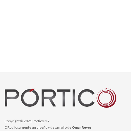
Copyright © 2021 Pórtico Mx
OR
gullosamente un diseño y desarrollo de
Omar Reyes