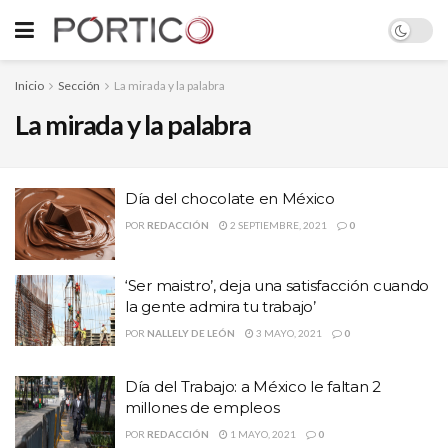
Inicio
Sección
La mirada y la palabra
La mirada y la palabra
Día del chocolate en México
POR
REDACCIÓN
2 SEPTIEMBRE, 2021
0
‘Ser maistro’, deja una satisfacción cuando
la gente admira tu trabajo’
POR
NALLELY DE LEÓN
3 MAYO, 2021
0
Día del Trabajo: a México le faltan 2
millones de empleos
POR
REDACCIÓN
1 MAYO, 2021
0