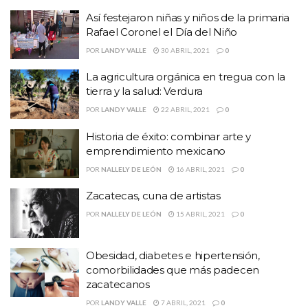
Así festejaron niñas y niños de la primaria
Rafael Coronel el Día del Niño
POR
LANDY VALLE
30 ABRIL, 2021
0
La agricultura orgánica en tregua con la
tierra y la salud: Verdura
POR
LANDY VALLE
22 ABRIL, 2021
0
Historia de éxito: combinar arte y
emprendimiento mexicano
POR
NALLELY DE LEÓN
16 ABRIL, 2021
0
Zacatecas, cuna de artistas
POR
NALLELY DE LEÓN
15 ABRIL, 2021
0
Obesidad, diabetes e hipertensión,
comorbilidades que más padecen
zacatecanos
POR
LANDY VALLE
7 ABRIL, 2021
0