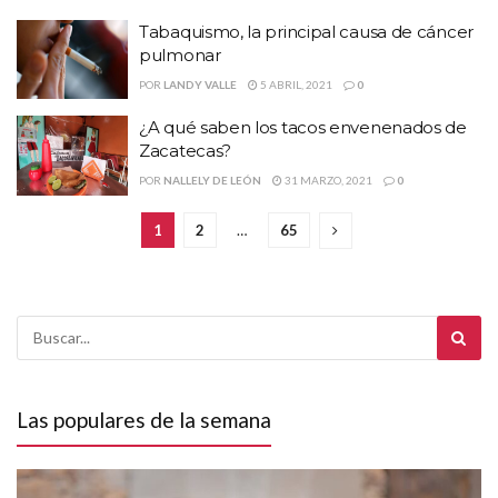
Tabaquismo, la principal causa de cáncer
pulmonar
POR
LANDY VALLE
5 ABRIL, 2021
0
¿A qué saben los tacos envenenados de
Zacatecas?
POR
NALLELY DE LEÓN
31 MARZO, 2021
0
1
2
…
65
Las populares de la semana