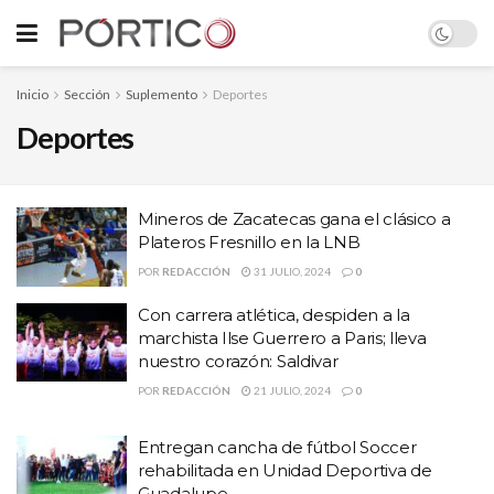
Inicio
Sección
Suplemento
Deportes
Deportes
Mineros de Zacatecas gana el clásico a
Plateros Fresnillo en la LNB
POR
REDACCIÓN
31 JULIO, 2024
0
Con carrera atlética, despiden a la
marchista Ilse Guerrero a Paris; lleva
nuestro corazón: Saldivar
POR
REDACCIÓN
21 JULIO, 2024
0
Entregan cancha de fútbol Soccer
rehabilitada en Unidad Deportiva de
Guadalupe