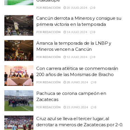
POR
REDACCIÓN
20 JULIO, 2024
0
Cancún derrota a Mineros y consigue su
primera victoria en la temporada
POR
REDACCIÓN
14 JULIO, 2024
0
Arranca la temporada de la LNBP y
Mineros vencen a Cancún
POR
REDACCIÓN
12 JULIO, 2024
0
Con carrera atlética se conmemorarán
200 años de las Morismas de Bracho
POR
REDACCIÓN
28 JUNIO, 2024
0
Pachuca se corona campeón en
Zacatecas
POR
REDACCIÓN
23 JUNIO, 2024
0
Cruz azul se lleva el tercer lugar, al
derrotar a mineros de Zacatecas por 2-0.