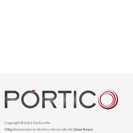
Copyright © 2021 Pórtico Mx
OR
gullosamente un diseño y desarrollo de
Omar Reyes