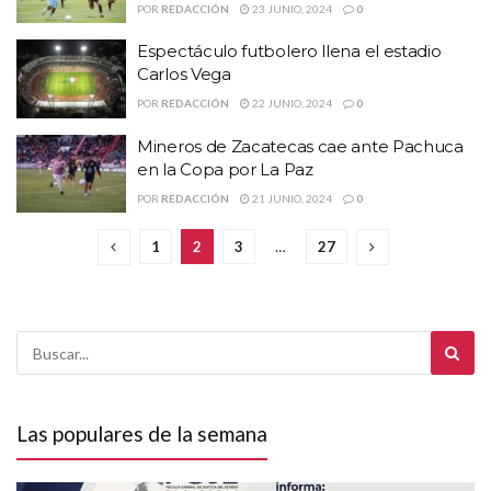
POR
REDACCIÓN
23 JUNIO, 2024
0
Espectáculo futbolero llena el estadio
Carlos Vega
POR
REDACCIÓN
22 JUNIO, 2024
0
Mineros de Zacatecas cae ante Pachuca
en la Copa por La Paz
POR
REDACCIÓN
21 JUNIO, 2024
0
1
2
3
…
27
Las populares de la semana