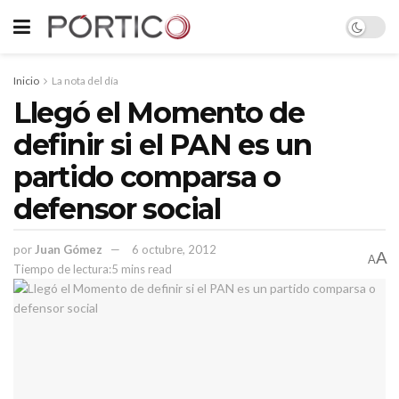
Inicio
La nota del día
Llegó el Momento de
definir si el PAN es un
partido comparsa o
defensor social
por
Juan Gómez
6 octubre, 2012
A
A
Tiempo de lectura:5 mins read