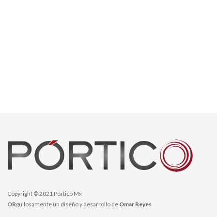
Copyright © 2021 Pórtico Mx
OR
gullosamente un diseño y desarrollo de
Omar Reyes