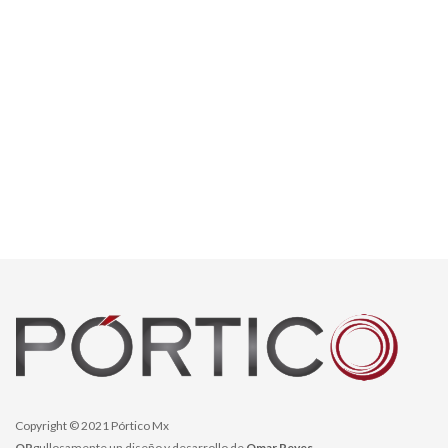
Copyright © 2021 Pórtico Mx
OR
gullosamente un diseño y desarrollo de
Omar Reyes