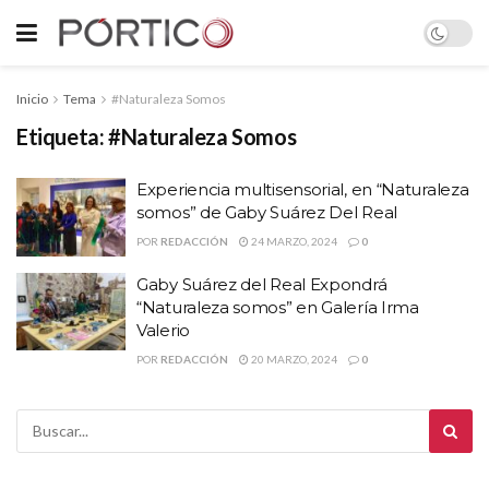
Inicio
Tema
#Naturaleza Somos
Etiqueta:
#Naturaleza Somos
Experiencia multisensorial, en “Naturaleza
somos” de Gaby Suárez Del Real
POR
REDACCIÓN
24 MARZO, 2024
0
Gaby Suárez del Real Expondrá
“Naturaleza somos” en Galería Irma
Valerio
POR
REDACCIÓN
20 MARZO, 2024
0