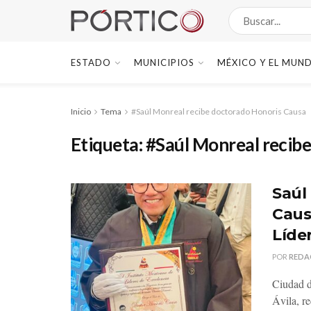
ESTADO
MUNICIPIOS
MÉXICO Y EL MUN
Inicio
Tema
#Saúl Monreal recibe doctorado Honoris Causa
Etiqueta:
#Saúl Monreal recib
Saúl
Caus
Líde
POR
REDA
Ciudad d
Ávila, re