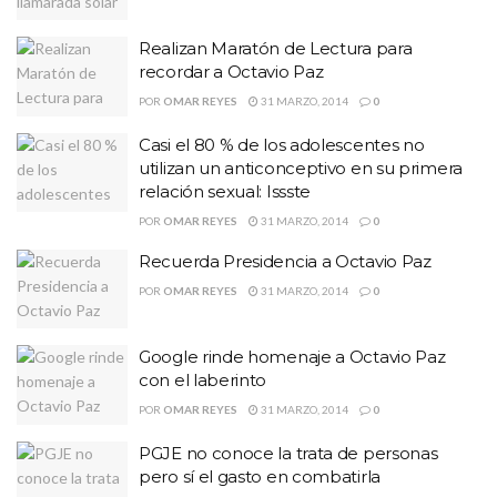
Realizan Maratón de Lectura para
recordar a Octavio Paz
POR
OMAR REYES
31 MARZO, 2014
0
Casi el 80 % de los adolescentes no
utilizan un anticonceptivo en su primera
relación sexual: Issste
POR
OMAR REYES
31 MARZO, 2014
0
Recuerda Presidencia a Octavio Paz
POR
OMAR REYES
31 MARZO, 2014
0
Google rinde homenaje a Octavio Paz
con el laberinto
POR
OMAR REYES
31 MARZO, 2014
0
PGJE no conoce la trata de personas
pero sí el gasto en combatirla