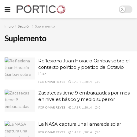
Inicio
Sección
Suplemento
Suplemento
Reflexiona Juan Horacio Garibay sobre el
contexto político y poético de Octavio
Paz
POR
OMAR REYES
1 ABRIL, 2014
0
Zacatecas tiene 9 embarazadas por mes
en niveles básico y medio superior
POR
OMAR REYES
1 ABRIL, 2014
0
La NASA captura una llamarada solar
POR
OMAR REYES
1 ABRIL, 2014
0