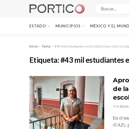
ESTADO
MUNICIPIOS
MÉXICO Y EL MUN
Inicio
Tema
#43 mil estudiantes en la UAZ inician ciclo escol
Etiqueta:
#43 mil estudiantes e
Apro
de l
esco
POR
REDA
En el nu
(UAZ), p