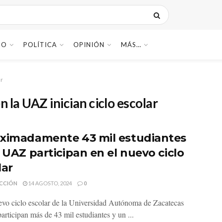
DO
POLÍTICA
OPINIÓN
MÁS…
ar
n la UAZ inician ciclo escolar
ximadamente 43 mil estudiantes
a UAZ participan en el nuevo ciclo
lar
CCIÓN
14 AGOSTO, 2024
0
evo ciclo escolar de la Universidad Autónoma de Zacatecas
articipan más de 43 mil estudiantes y un ...