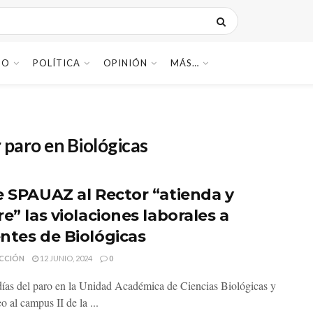
DO
POLÍTICA
OPINIÓN
MÁS…
r paro en Biológicas
e SPAUAZ al Rector “atienda y
e” las violaciones laborales a
ntes de Biológicas
CCIÓN
12 JUNIO, 2024
0
ías del paro en la Unidad Académica de Ciencias Biológicas y
o al campus II de la ...