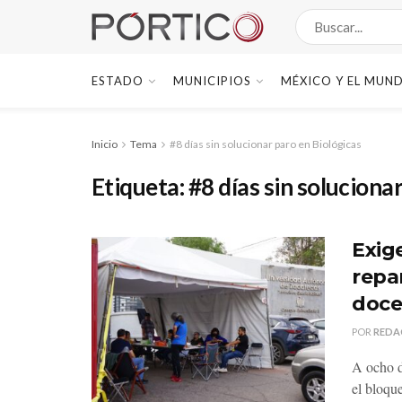
ESTADO
MUNICIPIOS
MÉXICO Y EL MUN
Inicio
Tema
#8 días sin solucionar paro en Biológicas
Etiqueta:
#8 días sin soluciona
Exig
repar
doce
POR
REDA
A ocho d
el bloque