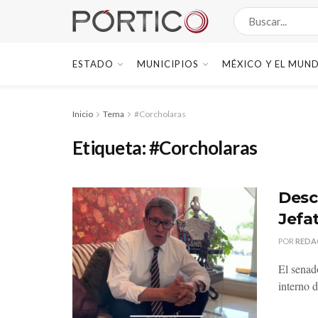
ESTADO
MUNICIPIOS
MÉXICO Y EL MUN
Inicio
Tema
#Corcholaras
Etiqueta:
#Corcholaras
Desc
Jefa
POR
REDA
El senad
interno 