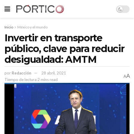
Inicio
México y el mundo
Invertir en transporte
público, clave para reducir
desigualdad: AMTM
por
Redacción
28 abril, 2021
A
A
Tiempo de lectura:2 mins read